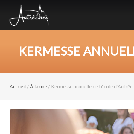
KERMESSE ANNUELL
Accueil
/
À la une
/
Kermesse annuelle de l’école d’Autrê