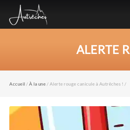
ALERTE 
Accueil
/
À la une
/
Alerte rouge canicule à Autrêches !
/