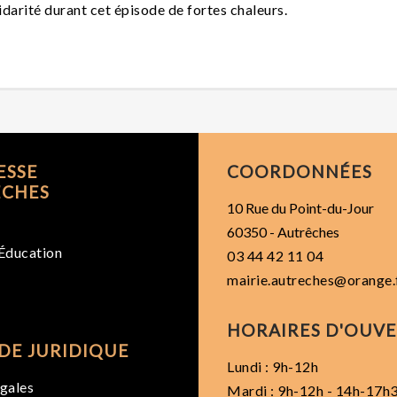
idarité durant cet épisode de fortes chaleurs.
ESSE
COORDONNÉES
ÊCHES
10 Rue du Point-du-Jour
60350 - Autrêches
Éducation
03 44 42 11 04
mairie.autreches@orange.
HORAIRES D'OUV
DE JURIDIQUE
Lundi : 9h-12h
gales
Mardi : 9h-12h - 14h-17h