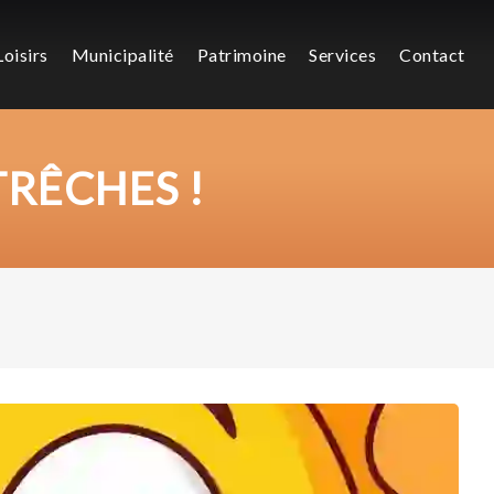
Loisirs
Municipalité
Patrimoine
Services
Contact
RÊCHES !