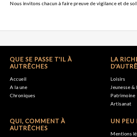
Nous invitons chacun à faire preuve de vigilance et de sol
QUE SE PASSE T'IL À
LA RICH
AUTRÊCHES
D'AUTR
Accueil
Loisirs
A la une
Jeunesse & 
Chroniques
Patrimoine
Artisanat
QUI, COMMENT À
UN PEU 
AUTRÊCHES
Mentions lé