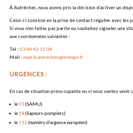
À Autrêches, nous avons pris la décision d’activer un dispo
Celui-ci consiste en la prise de contact régulier avec les
Si vous n’en faites pas partie ou souhaitez signaler une s
aux coordonnées suivantes :
Tel :
03 44 42 11 04
Mail :
mairie.autreches@orange.fr
URGENCES :
En cas de situation préoccupante ou si vous sentez venir 
le
15
(SAMU)
le
18
(Sapeurs-pompiers)
le
112
(numéro d’urgence européen)